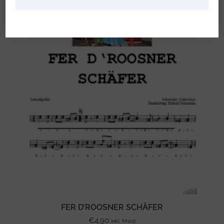
FER D’ROOSNER SCHÄFER
€
4.90
inkl. Mwst