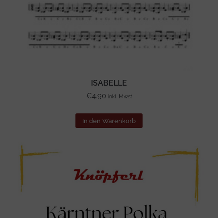
ISABELLE
€
4.90
inkl. Mwst
In den Warenkorb