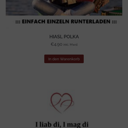
HIASL POLKA
€
4.90
inkl. Mwst
In den Warenkorb