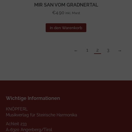
MIR SAN VOM GRADNERTAL
€
4.90
inkl. Mwst
In den Warenkorb
←
1
2
3
→
Wichtige Informationen
KNÖPFERL
Musikverlag für Steirische Harmonika
Achleit 233
A-6320 Angerberg/Tirol