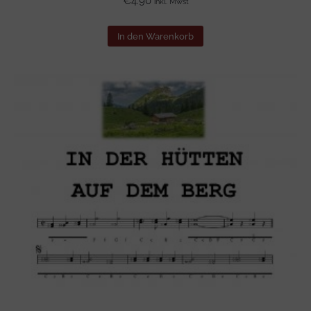
€
4.90
inkl. Mwst
In den Warenkorb