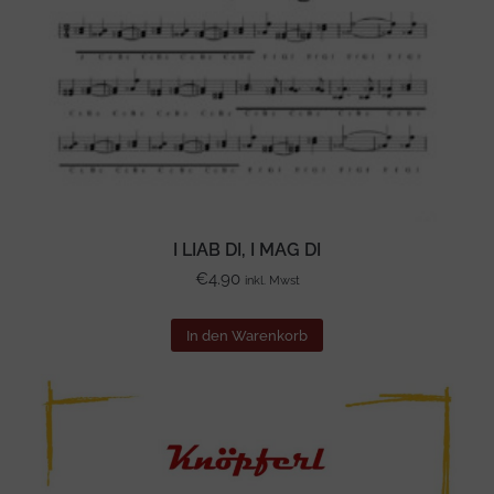
I LIAB DI, I MAG DI
€
4.90
inkl. Mwst
In den Warenkorb