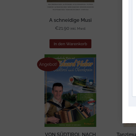
A schneidige Musi
A sc
€
21.90
inkl. Mwst
In den Warenkorb
I
Angebot!
VON SÜDTIROL NACH
Tanzlmus