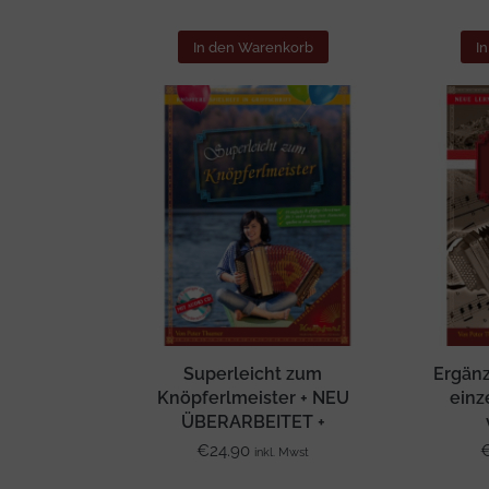
In den Warenkorb
I
Superleicht zum
Ergänz
Knöpferlmeister + NEU
einz
ÜBERARBEITET +
€
24.90
inkl. Mwst