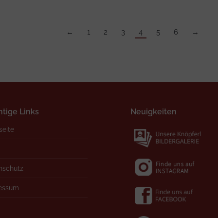
←
1
2
3
4
5
6
→
tige Links
Neuigkeiten
seite
nschutz
essum