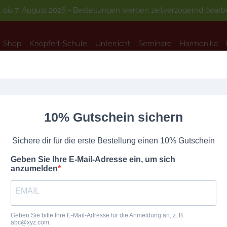
 bis 7. August 2026 - Bestellungen werden zeitverzögernd bearbei
Shop
Knöpferl-Schule
Unterricht
Seminare
Harmonika
Shop
Knöpferl-Schule
Unterricht
Seminare
Harmonika
Ergebnisse 49 – 64 von 85 werden angezeigt
10% Gutschein sichern
Sichere dir für die erste Bestellung einen 10% Gutschein
Geben Sie Ihre E-Mail-Adresse ein, um sich
anzumelden
Geben Sie bitte Ihre E-Mail-Adresse für die Anmeldung an, z. B.
abc@xyz.com.