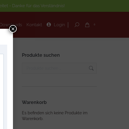
tet - Danke für das Verständnis!
|
Downloads
Kontakt
Login
Search:
0
|
Downloads
Kontakt
Login
Search:
0
×
Produkte suchen
Warenkorb
Es befinden sich keine Produkte im
Warenkorb.