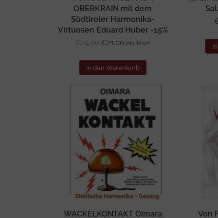
OBERKRAIN mit dem
Sal
Südtiroler Harmonika-
Virtuosen Eduard Huber -15%
Ursprünglicher
Aktueller
€
24.90
€
21.00
inkl. Mwst
I
Preis
Preis
war:
ist:
In den Warenkorb
€24.90
€21.00.
WACKELKONTAKT Oimara
Von 