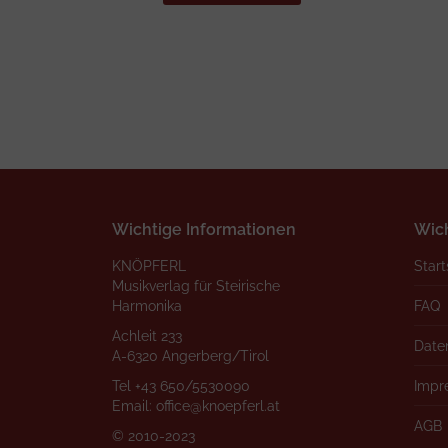
Wichtige Informationen
Wich
KNÖPFERL
Start
Musikverlag für Steirische
Harmonika
FAQ
Achleit 233
Date
A-6320 Angerberg/Tirol
Tel
+43 650/5530090
Impr
Email:
office@knoepferl.at
AGB
© 2010-2023