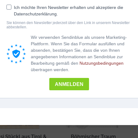
Ich möchte Ihren Newsletter erhalten und akzeptiere die
Datenschutzerklärung.
hneidige Musi 2
Blasmusik Erfolge
Sie können den Newsletter jederzeit über den Link in unserem Newsletter
abbestellen.
€
21.90
€
20.90
inkl. Mwst
inkl. Mwst
Wir verwenden Sendinblue als unsere Marketing-
Plattform. Wenn Sie das Formular ausfüllen und
n den Warenkorb
In den Warenkorb
absenden, bestätigen Sie, dass die von Ihnen
angegebenen Informationen an Sendinblue zur
Bearbeitung gemäß den
Nutzungsbedingungen
übertragen werden.
ANMELDEN
i Stückl aus Tirol &
Böhmischer Traum