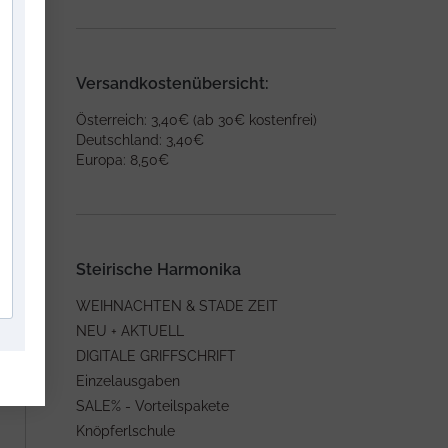
Versandkostenübersicht:
Österreich: 3,40€ (ab 30€ kostenfrei)
Deutschland: 3,40€
Europa: 8,50€
Steirische Harmonika
WEIHNACHTEN & STADE ZEIT
NEU + AKTUELL
DIGITALE GRIFFSCHRIFT
Einzelausgaben
SALE% - Vorteilspakete
Knöpferlschule