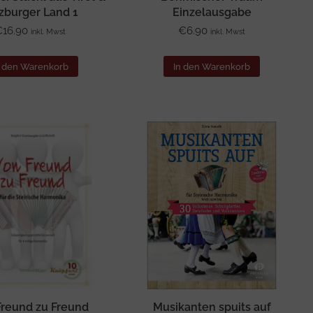
zburger Land 1
Einzelausgabe
€
16.90
€
6.90
inkl. Mwst
inkl. Mwst
n den Warenkorb
In den Warenkorb
Freund zu Freund
Musikanten spuits auf