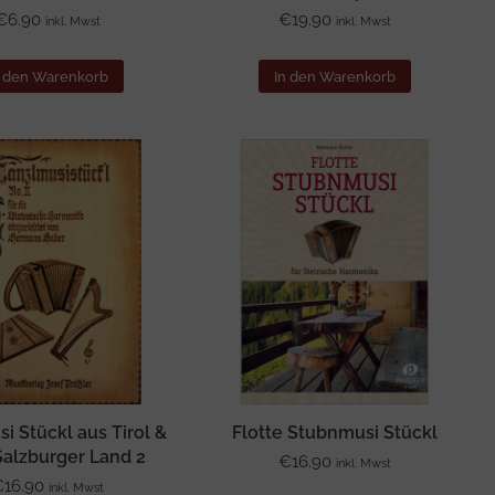
€
6.90
€
19.90
inkl. Mwst
inkl. Mwst
n den Warenkorb
In den Warenkorb
i Stückl aus Tirol &
Flotte Stubnmusi Stückl
alzburger Land 2
€
16.90
inkl. Mwst
€
16.90
inkl. Mwst