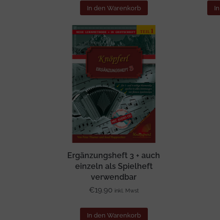
In den Warenkorb
I
Ergänzungsheft 3 + auch
einzeln als Spielheft
verwendbar
€
19.90
inkl. Mwst
In den Warenkorb