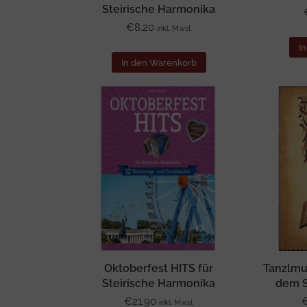
Steirische Harmonika
€
8.20
inkl. Mwst
I
In den Warenkorb
Oktoberfest HITS für
Tanzlmus
Steirische Harmonika
dem S
€
21.90
inkl. Mwst