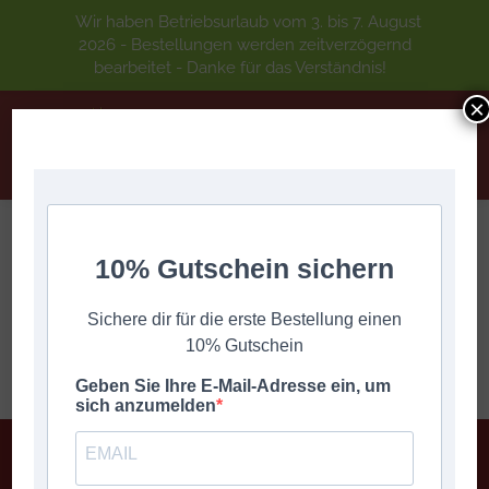
Wir haben Betriebsurlaub vom 3. bis 7. August
2026 - Bestellungen werden zeitverzögernd
bearbeitet - Danke für das Verständnis!
×
10% Gutschein sichern
This content is password protected. To view it please enter
your password below:
Sichere dir für die erste Bestellung einen
Password:
10% Gutschein
Geben Sie Ihre E-Mail-Adresse ein, um
sich anzumelden
Wichtige Informationen