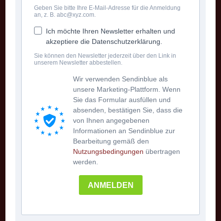
Geben Sie bitte Ihre E-Mail-Adresse für die Anmeldung
an, z. B. abc@xyz.com.
KNÖPFERL
Musikverlag für Steirische Harmonika
Ich möchte Ihren Newsletter erhalten und
Achleit 233
akzeptiere die Datenschutzerklärung.
A-6320 Angerberg/Tirol
Sie können den Newsletter jederzeit über den Link in
unserem Newsletter abbestellen.
Tel
+43 650/5530090
Email:
office@knoepferl.at
Wir verwenden Sendinblue als
unsere Marketing-Plattform. Wenn
© 2010-2023
Sie das Formular ausfüllen und
absenden, bestätigen Sie, dass die
Wichtige Links
von Ihnen angegebenen
Informationen an Sendinblue zur
Startseite
Bearbeitung gemäß den
Nutzungsbedingungen
übertragen
FAQ
werden.
Datenschutz
ANMELDEN
Impressum
AGB