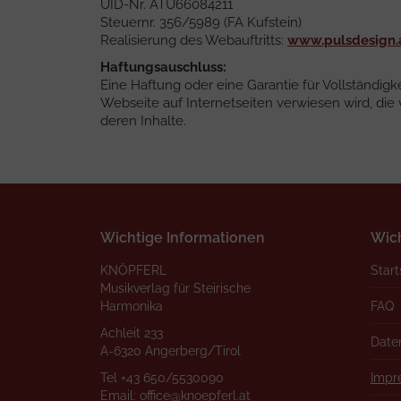
UID-Nr. ATU66084211
Steuernr. 356/5989 (FA Kufstein)
Realisierung des Webauftritts:
www.pulsdesign.
Haftungsauschluss:
Eine Haftung oder eine Garantie für Vollständigk
Webseite auf Internetseiten verwiesen wird, di
deren Inhalte.
Wichtige Informationen
Wich
KNÖPFERL
Start
Musikverlag für Steirische
Harmonika
FAQ
Achleit 233
Date
A-6320 Angerberg/Tirol
Tel
+43 650/5530090
Impr
Email:
office@knoepferl.at