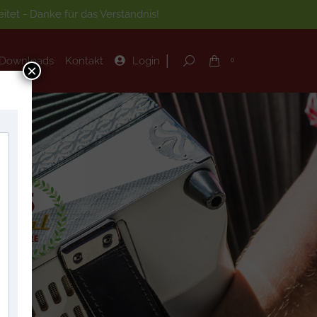
tet - Danke für das Verständnis!
|
Downloads
Kontakt
Login
Search:
0
|
Downloads
Kontakt
Login
Search:
0
×