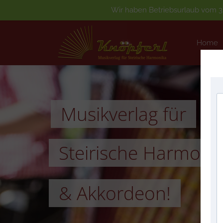
Wir haben Betriebsurlaub vom 3.
Home
Home
Musikverlag für
Steirische Harmoni
& Akkordeon!