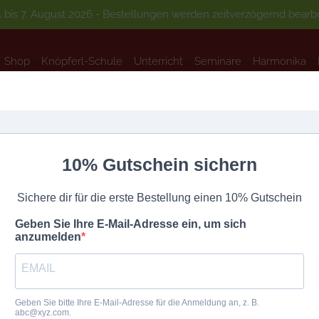
 bis 7. August 2026 - Bestellungen werden zeitverzögernd bearbei
Shop
Knöpferl-Schule
Unterricht
Seminare
Harmonika
Shop
Knöpferl-Schule
Unterricht
Seminare
Harmonika
10% Gutschein sichern
Sichere dir für die erste Bestellung einen 10% Gutschein
ka
Geben Sie Ihre E-Mail-Adresse ein, um sich
anzumelden
Geben Sie bitte Ihre E-Mail-Adresse für die Anmeldung an, z. B.
abc@xyz.com.