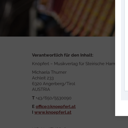
Verantwortlich für den Inhalt:
Knöpferl – Musikverlag für Steirische Harmonik
Michaela Thurner
Achleit 233
6320 Angerberg/Tirol
AUSTRIA
T
+43/650/5530090
E
office@knoepferl.at
I
www.knoepferl.at