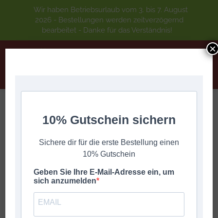
Wir haben Betriebsurlaub vom 3. bis 7. August
2026 - Bestellungen werden zeitverzögernd
bearbeitet - Danke für das Verständnis!
×
10% Gutschein sichern
16 Walzer für die 4-Reihige
Sie befinden sich hier:
Start
Hartl Gottfried
16 Walzer für die 4-Reihige
Sichere dir für die erste Bestellung einen
10% Gutschein
Geben Sie Ihre E-Mail-Adresse ein, um
sich anzumelden