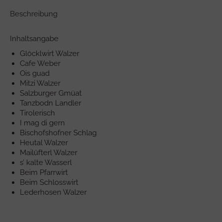
Beschreibung
Inhaltsangabe
Glöcklwirt Walzer
Cafe Weber
Ois guad
Mitzi Walzer
Salzburger Gmüat
Tanzbodn Landler
Tirolerisch
I mag di gern
Bischofshofner Schlag
Heutal Walzer
Mailüfterl Walzer
s’ kalte Wasserl
Beim Pfarrwirt
Beim Schlosswirt
Lederhosen Walzer