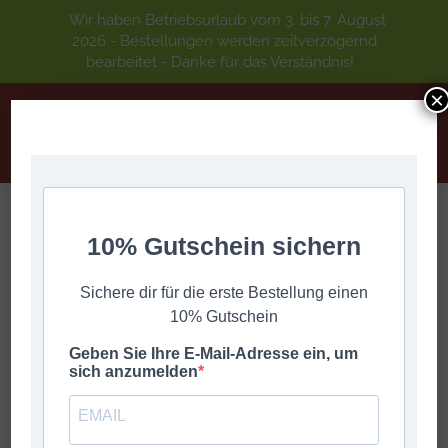
Wir haben Betriebsurlaub vom 3. bis 7. August
2026 - Bestellungen werden zeitverzögernd
bearbeitet - Danke für das Verständnis!
×
DAS LEB’N MIT DIR – Volksweise
10% Gutschein sichern
Sie befinden sich hier:
Start
DIGITALE GRIFFSCHRIFT
A-Z
Sichere dir für die erste Bestellung einen
DAS LEB’N MIT DIR – Volksweise
10% Gutschein
Geben Sie Ihre E-Mail-Adresse ein, um
sich anzumelden