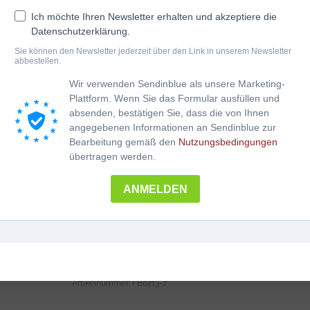
Harmonika
Ich möchte Ihren Newsletter erhalten und akzeptiere die
Griffschrift & Klangschrift
Datenschutzerklärung.
Arr. Johanna Dumfart
Sie können den Newsletter jederzeit über den Link in unserem Newsletter
Inhalt:
abbestellen.
UNSERE REISE
EDELWEISS
Wir verwenden Sendinblue als unsere Marketing-
ESKALATION
Plattform. Wenn Sie das Formular ausfüllen und
zum Mitsingen
absenden, bestätigen Sie, dass die von Ihnen
Schwierigkeitsgrad: mittel
angegebenen Informationen an Sendinblue zur
für 4-reihige Harmonika
Bearbeitung gemäß den
Nutzungsbedingungen
Übersicht Bassschema
übertragen werden.
hochwertiger A4-Heft
ANMELDEN
FäaschtBänkler
In den Warenkorb
﹣
﹢
Steirische
Harmonika
4
Kategorien:
AKKORDEON NOTENHEFTE
,
Menge
FäaschtBänkler
,
NEU + AKTUELL
Artikelnummer:
FB0213-2