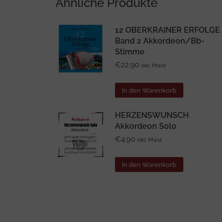
Ähnliche Produkte
12 OBERKRAINER ERFOLGE
Band 2 Akkordeon/Bb-
Stimme
€
22.90
inkl. Mwst
In den Warenkorb
HERZENSWUNSCH
Akkordeon Solo
€
4.90
inkl. Mwst
In den Warenkorb