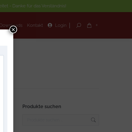
tet - Danke für das Verständnis!
|
Downloads
Kontakt
Login
Search:
0
|
Downloads
Kontakt
Login
Search:
0
×
Produkte suchen