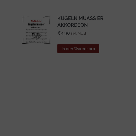
KUGELN MUASS ER
AKKORDEON
€
4.90
inkl. Mwst
In den Warenkorb