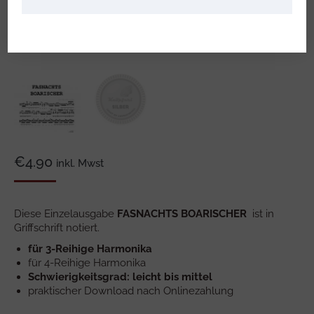
€
4.90
inkl. Mwst
Diese Einzelausgabe
FASNACHTS BOARISCHER
ist in
Griffschrift notiert.
für 3-Reihige Harmonika
für 4-Reihige Harmonika
Schwierigkeitsgrad: leicht bis mittel
praktischer Download nach Onlinezahlung