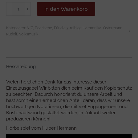
FASNACHTS
In den Warenkorb
﹣
﹢
BOARISCHER
Menge
Kategorien:
A-Z
,
Boarische
,
Für die 3-reihige Harmonika
,
Ostermann
Rudolf
,
Volksmusik
Beschreibung
Vielen herzlichen Dank für das Interesse dieser
Einzelausgabe! Wir bitten dich beim Kauf den Kopierschutz
zu beachten. Dadurch honorierst du unsere Arbeit und
hast somit einen erheblichen Anteil daran, dass wir unsere
hochwertigen Notationen, die mit viel Engangement und
Kostenaufwand gestaltet werden, in Zukunft weiter
produzieren können!
Hörbeispiel vom Huber Hermann