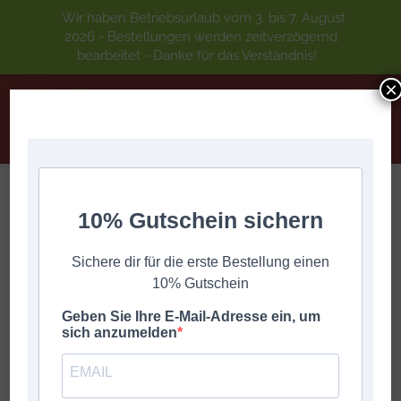
Wir haben Betriebsurlaub vom 3. bis 7. August
2026 - Bestellungen werden zeitverzögernd
bearbeitet - Danke für das Verständnis!
×
FASNACHTS BOARISCHER
10% Gutschein sichern
Sie befinden sich hier:
Start
DIGITALE GRIFFSCHRIFT
A-Z
Sichere dir für die erste Bestellung einen
FASNACHTS BOARISCHER
10% Gutschein
Geben Sie Ihre E-Mail-Adresse ein, um
sich anzumelden