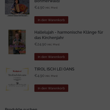
Böhmerwald)
€
4.90
inkl. Mwst
In den Warenkorb
Hallelujah - harmonische Klänge für
das Kirchenjahr
€
24.90
inkl. Mwst
In den Warenkorb
TIROL ISCH LEI OANS
€
4.90
inkl. Mwst
In den Warenkorb
Produkte suchen