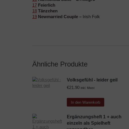
17
Feierlich
18
Tänzchen
19
Newmarried Couple –
Irish Folk
Ähnliche Produkte
Volksgefühl - leider geil
€
21.90
inkl. Mwst
In den Warenkorb
Ergänzungsheft 1 + auch
einzeln als Spielheft