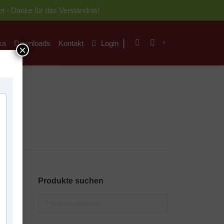
t - Danke für das Verständnis!
|
ka
Downloads
Kontakt
Login
Search:
0
|
ka
Downloads
Kontakt
Login
Search:
0
×
Produkte suchen