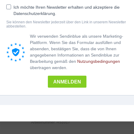
leicht spielbar, aber doch anspruchsvoll und
Ich möchte Ihren Newsletter erhalten und akzeptiere die
bietet eine Einführung in die Welt der Moll-
Datenschutzerklärung.
Akkorde und Tonarten –
die ideale Repertoire-Ergänzung für den
Sie können den Newsletter jederzeit über den Link in unserem Newsletter
moderen Harmonikaspieler/innen! von Peter
abbestellen.
Thurner, Alexander Jekic
Wir verwenden Sendinblue als unsere Marketing-
Klassik & Pop & Folk meets Steirische!
Plattform. Wenn Sie das Formular ausfüllen und
19 innnovative Stücke für Bühne &
absenden, bestätigen Sie, dass die von Ihnen
Konzert
angegebenen Informationen an Sendinblue zur
für 4-reihige Harmonika
Bearbeitung gemäß den
Nutzungsbedingungen
inkl. Audio-CD
übertragen werden.
in allen Stimmungen
ANMELDEN
Harmonika
In den Warenkorb
﹣
﹢
Slash
Menge
Kategorien:
mittel ***
,
Spielhefte
,
Thurner Peter
,
WEIHNACHTEN & STADE ZEIT
Artikelnummer:
HS1017