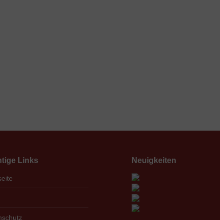
tige Links
Neuigkeiten
seite
nschutz