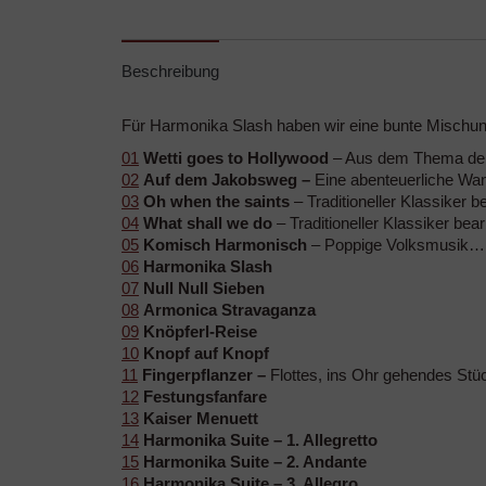
Beschreibung
Für Harmonika Slash haben wir eine bunte Mischu
01
Wetti goes to Hollywood
– Aus dem Thema der “
02
Auf dem Jakobsweg –
Eine abenteuerliche Wan
03
Oh when the saints
– Traditioneller Klassiker b
04
What shall we do
– Traditioneller Klassiker bea
05
Komisch Harmonisch
– Poppige Volksmusik…
06
Harmonika Slash
07
Null Null Sieben
08
Armonica Stravaganza
09
Knöpferl-Reise
10
Knopf auf Knopf
11
Fingerpflanzer –
Flottes, ins Ohr gehendes Stü
12
Festungsfanfare
13
Kaiser Menuett
14
Harmonika Suite – 1. Allegretto
15
Harmonika Suite – 2. Andante
16
Harmonika Suite – 3. Allegro