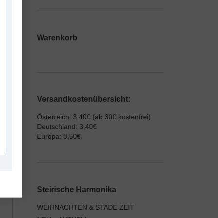
Warenkorb
Versandkostenübersicht:
Österreich: 3,40€ (ab 30€ kostenfrei)
Deutschland: 3,40€
Europa: 8,50€
Steirische Harmonika
WEIHNACHTEN & STADE ZEIT