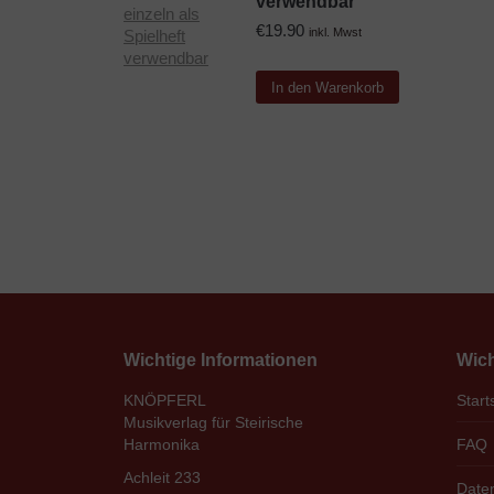
verwendbar
€
19.90
inkl. Mwst
In den Warenkorb
Wichtige Informationen
Wich
KNÖPFERL
Start
Musikverlag für Steirische
Harmonika
FAQ
Achleit 233
Date