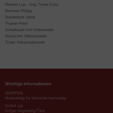
Plattner Luis - Orig. Tiroler Echo
Ramoner Philipp
Steinkellner Jakob
Thurner Peter
Schuhbauer Irmi (Volksmusik)
Steirisches Volksliedwerk
Tiroler Volksmusikverein
Wichtige Informationen
KNÖPFERL
Musikverlag für Steirische Harmonika
Achleit 233
A-6320 Angerberg/Tirol