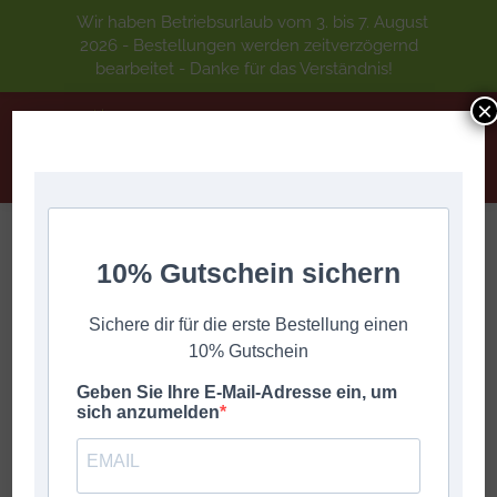
Wir haben Betriebsurlaub vom 3. bis 7. August
2026 - Bestellungen werden zeitverzögernd
bearbeitet - Danke für das Verständnis!
×
10% Gutschein sichern
Harmonikarucksack für 3-reihige
Sie befinden sich hier:
Start
Geschenke
Harmonikarucksack für 3-reihige
Sichere dir für die erste Bestellung einen
10% Gutschein
Geben Sie Ihre E-Mail-Adresse ein, um
sich anzumelden