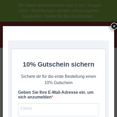
Wir haben Betriebsurlaub vom 3. bis 7. August
2026 - Bestellungen werden zeitverzögernd
bearbeitet - Danke für das Verständnis!
×
Herbert Pixner Projekt FRISCHGEPRESST I
10% Gutschein sichern
Sie befinden sich hier:
Start
Pixner Herbert - Projekt
Sichere dir für die erste Bestellung einen
Herbert Pixner Projekt FRISCHGEPRESST I
10% Gutschein
Geben Sie Ihre E-Mail-Adresse ein, um
sich anzumelden
Angebot!