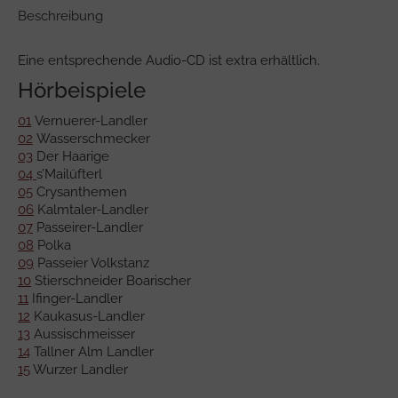
Beschreibung
Eine entsprechende Audio-CD ist extra erhältlich.
Hörbeispiele
01
Vernuerer-Landler
02
Wasserschmecker
03
Der Haarige
04
s’Mailüfterl
05
Crysanthemen
06
Kalmtaler-Landler
07
Passeirer-Landler
08
Polka
09
Passeier Volkstanz
10
Stierschneider Boarischer
11
Ifinger-Landler
12
Kaukasus-Landler
13
Aussischmeisser
14
Tallner Alm Landler
15
Wurzer Landler