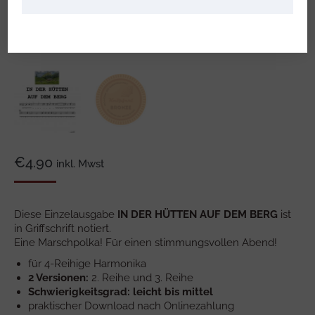
€
4.90
inkl. Mwst
Diese Einzelausgabe
IN DER HÜTTEN AUF DEM BERG
ist
in Griffschrift notiert.
Eine Marschpolka! Für einen stimmungsvollen Abend!
für 4-Reihige Harmonika
2 Versionen:
2. Reihe und 3. Reihe
Schwierigkeitsgrad: leicht bis mittel
praktischer Download nach Onlinezahlung