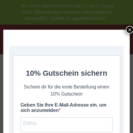
Wir haben Betriebsurlaub vom 3. bis 7. August
2026 - Bestellungen werden zeitverzögernd
bearbeitet - Danke für das Verständnis!
×
IN DER HÜTTEN AUF DEM BERG
10% Gutschein sichern
Sie befinden sich hier:
Start
DIGITALE GRIFFSCHRIFT
A-Z
Sichere dir für die erste Bestellung einen
IN DER HÜTTEN AUF DEM BERG
10% Gutschein
Geben Sie Ihre E-Mail-Adresse ein, um
sich anzumelden