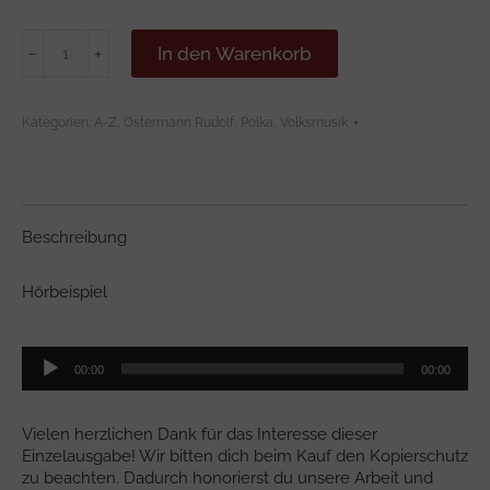
IN
In den Warenkorb
﹣
﹢
DER
HÜTTEN
AUF
Kategorien:
A-Z
,
Ostermann Rudolf
,
Polka
,
Volksmusik
DEM
BERG
Menge
Beschreibung
Hörbeispiel
Audio-
00:00
00:00
Player
Vielen herzlichen Dank für das Interesse dieser
Einzelausgabe! Wir bitten dich beim Kauf den Kopierschutz
zu beachten. Dadurch honorierst du unsere Arbeit und