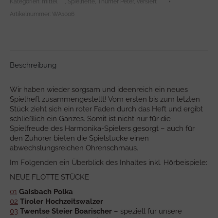
Kategorien:
mittel ***
,
Spielhefte
,
Thurner Peter
,
versiert ****
Walleralm
Menge
Artikelnummer:
WA1006
Beschreibung
Wir haben wieder sorgsam und ideenreich ein neues
Spielheft zusammengestellt! Vom ersten bis zum letzten
Stück zieht sich ein roter Faden durch das Heft und ergibt
schließlich ein Ganzes. Somit ist nicht nur für die
Spielfreude des Harmonika-Spielers gesorgt – auch für
den Zuhörer bieten die Spielstücke einen
abwechslungsreichen Ohrenschmaus.
Im Folgenden ein Überblick des Inhaltes inkl. Hörbeispiele:
NEUE FLOTTE STÜCKE
01
Gaisbach Polka
02
Tiroler Hochzeitswalzer
03
Twentse Steier Boarischer
– speziell für unsere