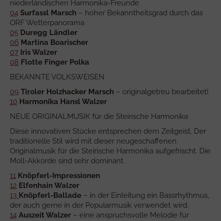
niederländischen Harmonika-Freunde
04
Surfassl Marsch
– hoher Bekanntheitsgrad durch das
ORF Wetterpanorama
05
Duregg Ländler
06
Martina Boarischer
07
Iris Walzer
08
Flotte Finger Polka
BEKANNTE VOLKSWEISEN
09
Tiroler Holzhacker Marsch
– originalgetreu bearbeitet!
10
Harmonika Hansl Walzer
NEUE ORIGINALMUSIK für die Steirische Harmonika
Diese innovativen Stücke entsprechen dem Zeitgeist. Der
traditionelle Stil wird mit dieser neugeschaffenen
Originalmusik für die Steirische Harmonika aufgefrischt. Die
Moll-Akkorde sind sehr dominant.
11
Knöpferl-Impressionen
12
Elfenhain Walzer
13
Knöpferl-Ballade
– in der Einleitung ein Bassrhythmus,
der auch gerne in der Popularmusik verwendet wird.
14
Auszeit Walzer
– eine anspruchsvolle Melodie für