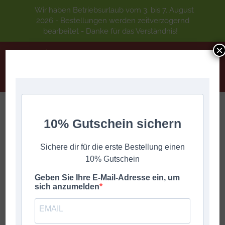
Wir haben Betriebsurlaub vom 3. bis 7. August
2026 - Bestellungen werden zeitverzögernd
bearbeitet - Danke für das Verständnis!
×
10% Gutschein sichern
Knöpferl-Gaudi auf der Walleralm
Sie befinden sich hier:
Start
Thurner Peter
Knöpferl-Gaudi auf der Walleralm
Sichere dir für die erste Bestellung einen
10% Gutschein
Geben Sie Ihre E-Mail-Adresse ein, um
sich anzumelden