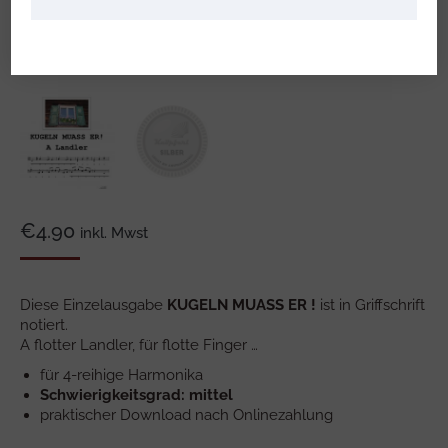
€
4.90
inkl. Mwst
Diese Einzelausgabe
KUGELN MUASS ER !
ist in Griffschrift
notiert.
A flotter Landler, für flotte Finger …
für 4-reihige Harmonika
Schwierigkeitsgrad: mittel
praktischer Download nach Onlinezahlung