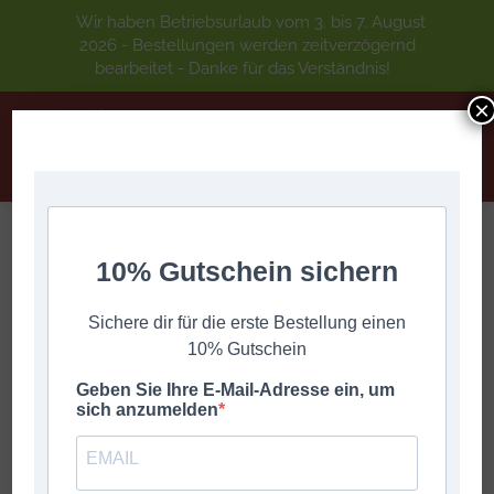
Wir haben Betriebsurlaub vom 3. bis 7. August
2026 - Bestellungen werden zeitverzögernd
bearbeitet - Danke für das Verständnis!
×
10% Gutschein sichern
KUGELN MUASS ER!
Sie befinden sich hier:
Start
DIGITALE GRIFFSCHRIFT
A-Z
KUGELN MUASS ER!
Sichere dir für die erste Bestellung einen
10% Gutschein
Geben Sie Ihre E-Mail-Adresse ein, um
sich anzumelden