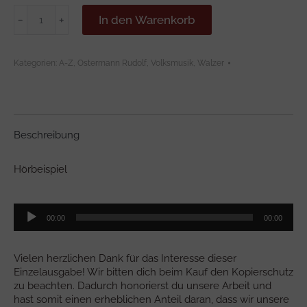
KUGELN
In den Warenkorb
﹣
﹢
MUASS
ER!
Menge
Kategorien:
A-Z
,
Ostermann Rudolf
,
Volksmusik
,
Walzer
Beschreibung
Hörbeispiel
Audio-
00:00
00:00
Player
Vielen herzlichen Dank für das Interesse dieser
Einzelausgabe! Wir bitten dich beim Kauf den Kopierschutz
zu beachten. Dadurch honorierst du unsere Arbeit und
hast somit einen erheblichen Anteil daran, dass wir unsere