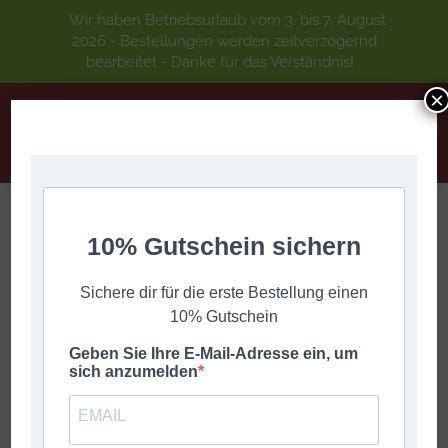
Wir haben Betriebsurlaub vom 3. bis 7. August
2026 - Bestellungen werden zeitverzögernd
bearbeitet - Danke für das Verständnis!
×
10% Gutschein sichern
Leitn Toni jun. 3
Sie befinden sich hier:
Start
Leit'n Toni
Leitn Toni jun. 3
Sichere dir für die erste Bestellung einen
10% Gutschein
Geben Sie Ihre E-Mail-Adresse ein, um
sich anzumelden