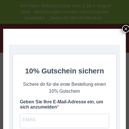
Wir haben Betriebsurlaub vom 3. bis 7. August
2026 - Bestellungen werden zeitverzögernd
bearbeitet - Danke für das Verständnis!
×
10% Gutschein sichern
PERFECT
Sie befinden sich hier:
Start
DIGITALE GRIFFSCHRIFT
A-Z
PERFECT
Sichere dir für die erste Bestellung einen
10% Gutschein
Geben Sie Ihre E-Mail-Adresse ein, um
sich anzumelden