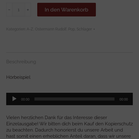
PERFECT
In den Warenkorb
﹣
﹢
Menge
Kategorien:
A-Z
,
Ostermann Rudolf
,
Pop, Schlager
Beschreibung
Hörbeispiel
Audio-
00:00
00:00
Player
Vielen herzlichen Dank für das Interesse dieser
Einzelausgabe! Wir bitten dich beim Kauf den Kopierschutz
zu beachten. Dadurch honorierst du unsere Arbeit und
hast somit einen erheblichen Anteil daran, dass wir unsere