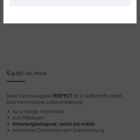
€
4.90
inkl. Mwst
Diese Einzelausgabe
PERFECT
ist in Griffschrift notiert.
Eine harmonische Liebeserklärung!
für 4-reihige Harmonika
zum Mitsingen
Schwierigkeitsgrad: leicht bis mittel
praktischer Download nach Onlinezahlung