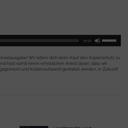
Pfeiltasten
00:00
Hoch/Runter
benutzen,
um
 Einzelausgabe! Wir bitten dich beim Kauf den Kopierschutz zu
die
nd hast somit einen erheblichen Anteil daran, dass wir
Lautstärke
Engagement und Kostenaufwand gestaltet werden, in Zukunft
zu
regeln.