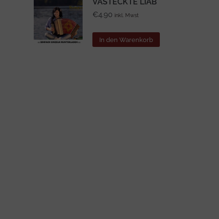
VASTECKTE LIAB
€
4.90
inkl. Mwst
In den Warenkorb