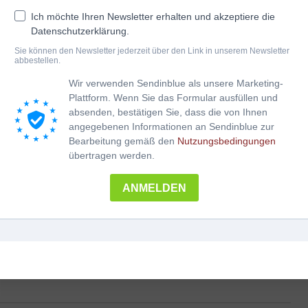
Griffschrift notiert.
Ich möchte Ihren Newsletter erhalten und akzeptiere die
Ein beschwingter Boarischer!
Datenschutzerklärung.
4-reihige Harmonika
Sie können den Newsletter jederzeit über den Link in unserem Newsletter
Schwierigkeitsgrad: mittel
abbestellen.
praktischer Download nach Onlinezahlung
Wir verwenden Sendinblue als unsere Marketing-
Plattform. Wenn Sie das Formular ausfüllen und
SCHAFI
In den Warenkorb
﹣
﹢
absenden, bestätigen Sie, dass die von Ihnen
BOARISCHER
angegebenen Informationen an Sendinblue zur
Menge
Bearbeitung gemäß den
Nutzungsbedingungen
Kategorien:
A-Z
,
Boarische
,
Jodler
,
Ostermann Rudolf
,
übertragen werden.
Volksmusik
ANMELDEN