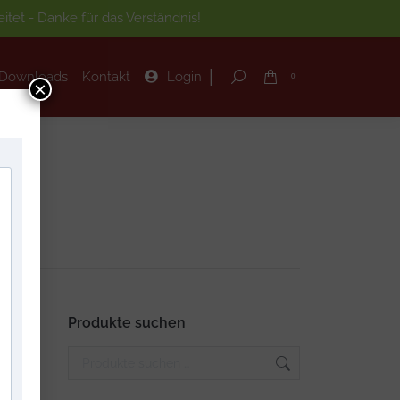
tet - Danke für das Verständnis!
|
Downloads
Kontakt
Login
Search:
0
|
Downloads
Kontakt
Login
Search:
0
×
Produkte suchen