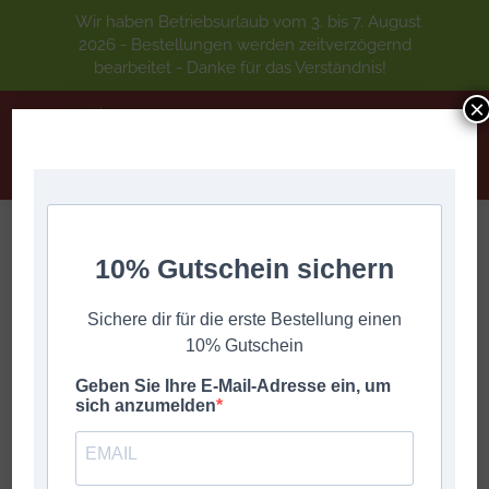
Wir haben Betriebsurlaub vom 3. bis 7. August
2026 - Bestellungen werden zeitverzögernd
bearbeitet - Danke für das Verständnis!
×
10% Gutschein sichern
Scheffauer Walzer
Sie befinden sich hier:
Start
DIGITALE GRIFFSCHRIFT
A-Z
Scheffauer Walzer
Sichere dir für die erste Bestellung einen
10% Gutschein
Geben Sie Ihre E-Mail-Adresse ein, um
sich anzumelden