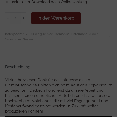
praktischer Download nach Onlinezahlung
Scheffauer
In den Warenkorb
﹣
﹢
Walzer
Menge
Kategorien:
A-Z
,
Für die 3-reihige Harmonika
,
Ostermann Rudolf
,
Volksmusik
,
Walzer
Beschreibung
Vielen herzlichen Dank für das Interesse dieser
Einzelausgabe! Wir bitten dich beim Kauf den Kopierschutz
zu beachten. Dadurch honorierst du unsere Arbeit und
hast somit einen erheblichen Anteil daran, dass wir unsere
hochwertigen Notationen, die mit viel Engangement und
Kostenaufwand gestaltet werden, in Zukunft weiter
produzieren können!