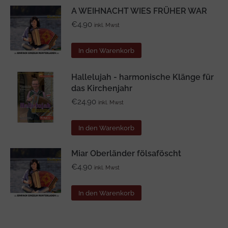
A WEIHNACHT WIES FRÜHER WAR
€
4.90
inkl. Mwst
In den Warenkorb
Hallelujah - harmonische Klänge für
das Kirchenjahr
€
24.90
inkl. Mwst
In den Warenkorb
Miar Oberländer fölsaföscht
€
4.90
inkl. Mwst
In den Warenkorb