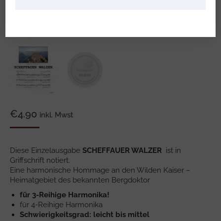
€
4.90
inkl. Mwst
Diese Einzelausgabe
SCHEFFAUER WALZER
ist in
Griffschrift notiert.
Eine harmonische Hommage an den Wilden Kaiser –
Heimatgebiet des bekannten Bergdoktor
für 3-Reihige Harmonika!
für 4-Reihige Harmonika
Schwierigkeitsgrad: leicht bis mittel