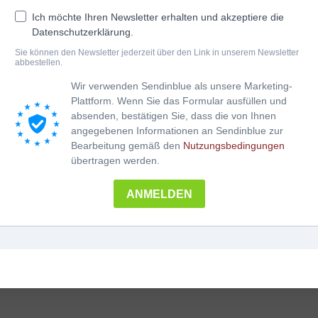
Schlüsselanhänger
Ich möchte Ihren Newsletter erhalten und akzeptiere die
Ideal zum Verschenken und Selberschenken!
Datenschutzerklärung.
Länge: ca. 10 cm
Sie können den Newsletter jederzeit über den Link in unserem Newsletter
Durchmesser Harmonika: ca. 4 cm
abbestellen.
Wir verwenden Sendinblue als unsere Marketing-
Plattform. Wenn Sie das Formular ausfüllen und
absenden, bestätigen Sie, dass die von Ihnen
angegebenen Informationen an Sendinblue zur
Holz-
In den Warenkorb
﹣
﹢
Bearbeitung gemäß den
Nutzungsbedingungen
Schlüsselanhänger
übertragen werden.
Steirische
Harmonika
Kategorie:
Geschenke
Menge
ANMELDEN