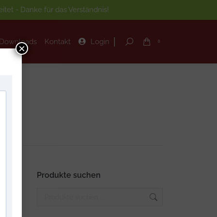
tet - Danke für das Verständnis!
|
Downloads
Kontakt
Login
Search:
0
|
Downloads
Kontakt
Login
Search:
0
×
Produkte suchen