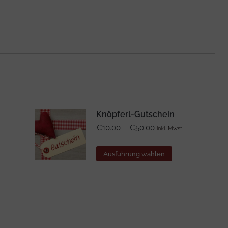
Knöpferl-Gutschein
Preisspanne:
€
10.00
–
€
50.00
inkl. Mwst
€10.00
bis
Dieses
Ausführung wählen
€50.00
Produkt
weist
mehrere
Varianten
auf.
Die
Optionen