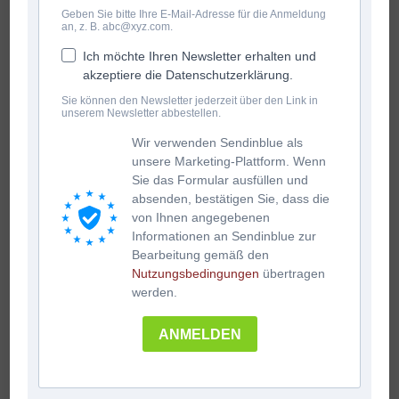
Geben Sie bitte Ihre E-Mail-Adresse für die Anmeldung
an, z. B. abc@xyz.com.
Ich möchte Ihren Newsletter erhalten und
akzeptiere die Datenschutzerklärung.
Sie können den Newsletter jederzeit über den Link in
unserem Newsletter abbestellen.
Wir verwenden Sendinblue als
unsere Marketing-Plattform. Wenn
Sie das Formular ausfüllen und
absenden, bestätigen Sie, dass die
von Ihnen angegebenen
Informationen an Sendinblue zur
Bearbeitung gemäß den
Nutzungsbedingungen
übertragen
werden.
ANMELDEN
Ursprünglicher
Aktueller
€
14.90
€
8.00
inkl. Mwst
Preis
Preis