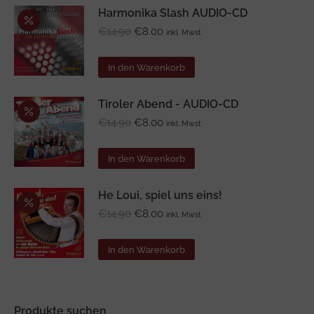
Harmonika Slash AUDIO-CD
Ursprünglicher
Aktueller
€
14.90
€
8.00
inkl. Mwst
Preis
Preis
war:
ist:
In den Warenkorb
€14.90
€8.00.
Tiroler Abend - AUDIO-CD
Ursprünglicher
Aktueller
€
14.90
€
8.00
inkl. Mwst
Preis
Preis
war:
ist:
In den Warenkorb
€14.90
€8.00.
He Loui, spiel uns eins!
Ursprünglicher
Aktueller
€
14.90
€
8.00
inkl. Mwst
Preis
Preis
war:
ist:
In den Warenkorb
€14.90
€8.00.
Produkte suchen