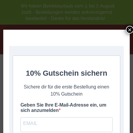
Wir haben Betriebsurlaub vom 3. bis 7. August
2026 - Bestellungen werden zeitverzögernd
bearbeitet - Danke für das Verständnis!
×
10% Gutschein sichern
Schönsten Südtiroler Lieder AUDIO-CD
Sie befinden sich hier:
Start
Audio Cd's
Schönsten Südtiroler Lieder AUDIO-CD
Sichere dir für die erste Bestellung einen
10% Gutschein
Geben Sie Ihre E-Mail-Adresse ein, um
sich anzumelden
Angebot!