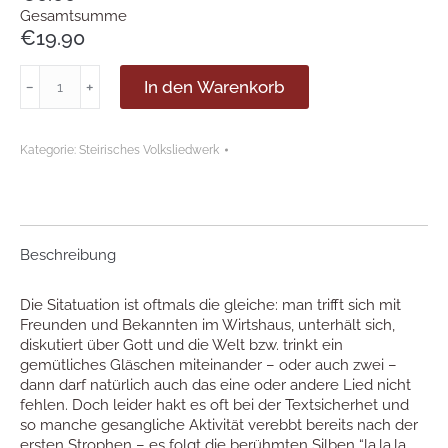
Gesamtsumme
€19.90
Singen
In den Warenkorb
﹣
﹢
im
Wirtshaus
*
Kategorie:
Steirisches Volksliedwerk
Die
erste
Runde
Menge
Beschreibung
Die Sitatuation ist oftmals die gleiche: man trifft sich mit
Freunden und Bekannten im Wirtshaus, unterhält sich,
diskutiert über Gott und die Welt bzw. trinkt ein
gemütliches Gläschen miteinander – oder auch zwei –
dann darf natürlich auch das eine oder andere Lied nicht
fehlen. Doch leider hakt es oft bei der Textsicherhet und
so manche gesangliche Aktivität verebbt bereits nach der
ersten Strophen – es folgt die berühmten Silben “la,la,la….