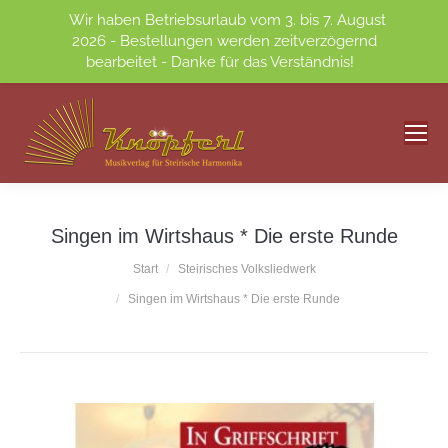
Wir haben Betriebsurlaub vom 3. bis 7. August
2026 - Bestellungen werden zeitverzögernd
bearbeitet - Danke für das Verständnis!
Singen im Wirtshaus * Die erste Runde
Sie befinden sich hier:
Start
Steirisches Volksliedwerk
Singen im Wirtshaus * Die erste Runde