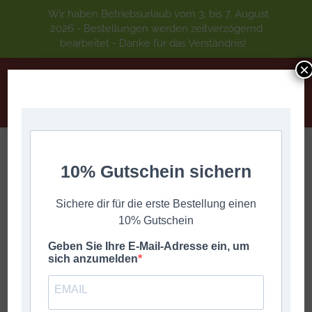
Wir haben Betriebsurlaub vom 3. bis 7. August
2026 - Bestellungen werden zeitverzögernd
bearbeitet - Danke für das Verständnis!
×
SUMBERGER BAUER – Walzer
10% Gutschein sichern
Sie befinden sich hier:
Start
DIGITALE GRIFFSCHRIFT
A-Z
Sichere dir für die erste Bestellung einen
SUMBERGER BAUER – Walzer
10% Gutschein
Geben Sie Ihre E-Mail-Adresse ein, um
sich anzumelden