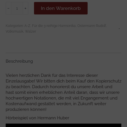
SUMBERGER
In den Warenkorb
﹣
﹢
BAUER
-
Walzer
Kategorien:
A-Z
,
Für die 3-reihige Harmonika
,
Ostermann Rudolf
,
Menge
Volksmusik
,
Walzer
Beschreibung
Vielen herzlichen Dank für das Interesse dieser
Einzelausgabe! Wir bitten dich beim Kauf den Kopierschutz
zu beachten. Dadurch honorierst du unsere Arbeit und
hast somit einen erheblichen Anteil daran, dass wir unsere
hochwertigen Notationen, die mit viel Engangement und
Kostenaufwand gestaltet werden, in Zukunft weiter
produzieren können!
Hörbeispiel von Hermann Huber