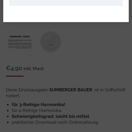
€
4.90
inkl. Mwst
Diese Einzelausgabe
SUMBERGER BAUER
ist in Griffschrift
notiert.
für 3-Reihige Harmonika!
für 4-Reihige Harmonika
Schwierigkeitsgrad: leicht bis mittel
praktischer Download nach Onlinezahlung