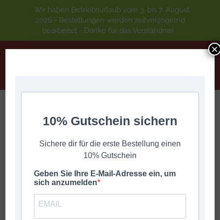
Wir haben Betriebsurlaub vom 3. bis 7. August
2026 - Bestellungen werden zeitverzögernd
bearbeitet - Danke für das Verständnis!
×
10% Gutschein sichern
TEXTILAKU MARSCH
Sie befinden sich hier:
Start
DIGITALE GRIFFSCHRIFT
A-Z
TEXTILAKU MARSCH
Sichere dir für die erste Bestellung einen
10% Gutschein
Geben Sie Ihre E-Mail-Adresse ein, um
sich anzumelden