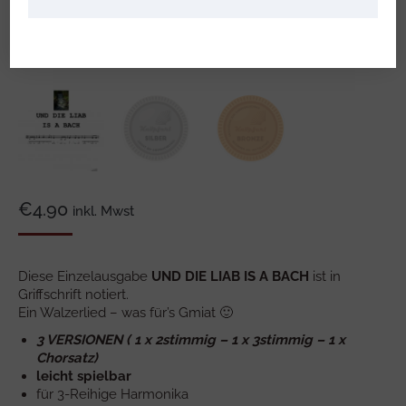
€
4.90
inkl. Mwst
Diese Einzelausgabe
UND DIE LIAB IS A BACH
ist in
Griffschrift notiert.
Ein Walzerlied – was für’s Gmiat 🙂
3 VERSIONEN ( 1 x 2stimmig – 1 x 3stimmig – 1 x
Chorsatz)
leicht spielbar
für 3-Reihige Harmonika