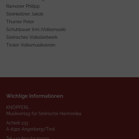
Ramoner Philipp
Steinkellner Jakob
Thurner Peter
Schuhbauer Irmi (Volksmusik)
Steirisches Volksliedwerk
Tiroler Volksmusikverein
Wichtige Informationen
KNÖPFERL
Musikverlag für Steirische Harmonika
Achleit 233
A-6320 Angerberg/Tirol
Tel
+43 650/5530090