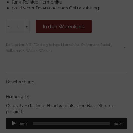
für 4-Reihige Harmonika
praktischer Download nach Onlinezahlung
UND
In den Warenkorb
﹣
﹢
DIE
LIAB
IS
Kategorien:
A-Z
,
Für die 3-reihige Harmonika
,
Ostermann Rudolf
,
A
Volksmusik
,
Walzer
,
Weisen
BACH
*3.
Versionen
Menge
Beschreibung
Hörbeispiel
Chorsatz = die linke Hand wird als reine Bass-Stimme
gespielt
Audio-
00:00
00:00
Player