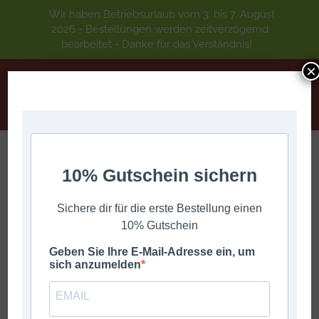
Wir haben Betriebsurlaub vom 3. bis 7. August
2026 - Bestellungen werden zeitverzögernd
bearbeitet - Danke für das Verständnis!
×
UND DIE LIAB IS A BACH *3. Versionen
10% Gutschein sichern
Sie befinden sich hier:
Start
DIGITALE GRIFFSCHRIFT
A-Z
Sichere dir für die erste Bestellung einen
UND DIE LIAB IS A BACH *3. Versionen
10% Gutschein
Geben Sie Ihre E-Mail-Adresse ein, um
sich anzumelden