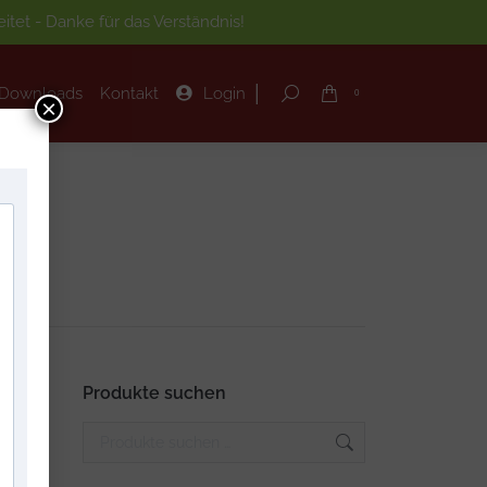
tet - Danke für das Verständnis!
|
Downloads
Kontakt
Login
Search:
0
|
Downloads
Kontakt
Login
Search:
0
×
Produkte suchen