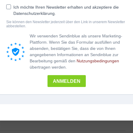
Griffschrift notiert.
Ich möchte Ihren Newsletter erhalten und akzeptiere die
A flotter Ländler!
Datenschutzerklärung.
4-reihige Harmonika
Sie können den Newsletter jederzeit über den Link in unserem Newsletter
Schwierigkeitsgrad: mittel bis versiert
abbestellen.
praktischer Download nach Onlinezahlung
Wir verwenden Sendinblue als unsere Marketing-
Plattform. Wenn Sie das Formular ausfüllen und
VILLA
In den Warenkorb
﹣
﹢
absenden, bestätigen Sie, dass die von Ihnen
ASIOLA
angegebenen Informationen an Sendinblue zur
Menge
Bearbeitung gemäß den
Nutzungsbedingungen
Kategorien:
A-Z
,
Ländler
,
Ostermann Rudolf
,
versiert
übertragen werden.
****
,
Volksmusik
,
Walzer
ANMELDEN