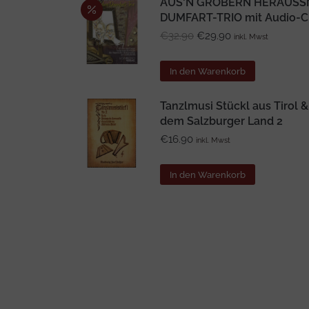
AUS'N GRÖBERN HERAUSS
DUMFART-TRIO mit Audio-
Ursprünglicher
Aktueller
€
32.90
€
29.90
inkl. Mwst
Preis
Preis
war:
ist:
In den Warenkorb
€32.90
€29.90.
Tanzlmusi Stückl aus Tirol &
dem Salzburger Land 2
€
16.90
inkl. Mwst
In den Warenkorb