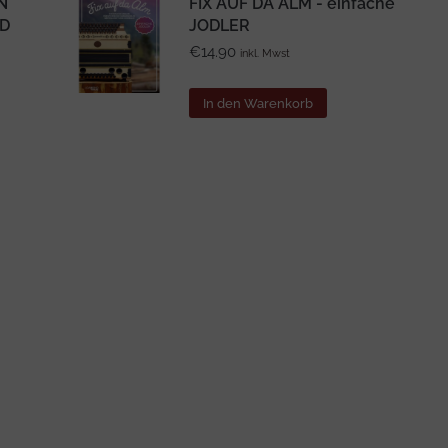
N
FIX AUF DA ALM - einfache
CD
JODLER
€
14.90
inkl. Mwst
In den Warenkorb