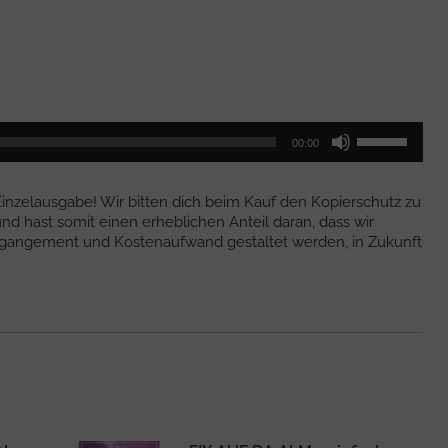
Pfeiltasten
00:00
Hoch/Runter
benutzen,
um
 Einzelausgabe! Wir bitten dich beim Kauf den Kopierschutz zu
die
nd hast somit einen erheblichen Anteil daran, dass wir
Lautstärke
Engangement und Kostenaufwand gestaltet werden, in Zukunft
zu
regeln.