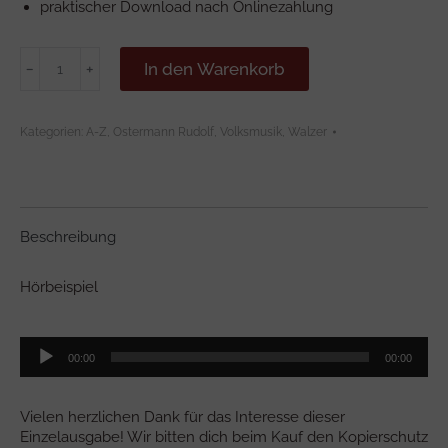
praktischer Download nach Onlinezahlung
VON
In den Warenkorb
﹣
﹢
DER
HOHEN
ALM
Kategorien:
A-Z
,
Ostermann Rudolf
,
Volksmusik
,
Walzer
Menge
Beschreibung
Hörbeispiel
Audio-
00:00
00:00
Player
Vielen herzlichen Dank für das Interesse dieser
Einzelausgabe! Wir bitten dich beim Kauf den Kopierschutz