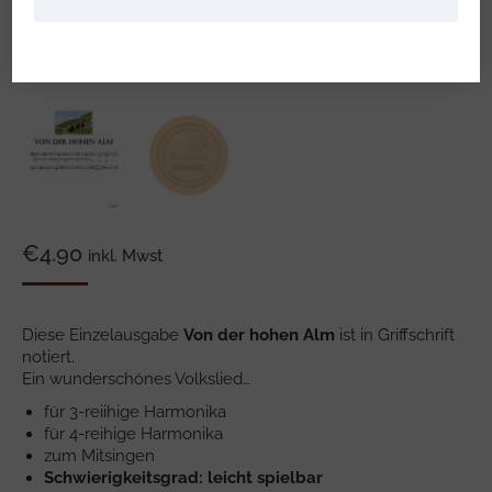
€
4.90
inkl. Mwst
Diese Einzelausgabe
Von der hohen Alm
ist in Griffschrift
notiert.
Ein wunderschönes Volkslied…
für 3-reiihige Harmonika
für 4-reihige Harmonika
zum Mitsingen
Schwierigkeitsgrad: leicht spielbar