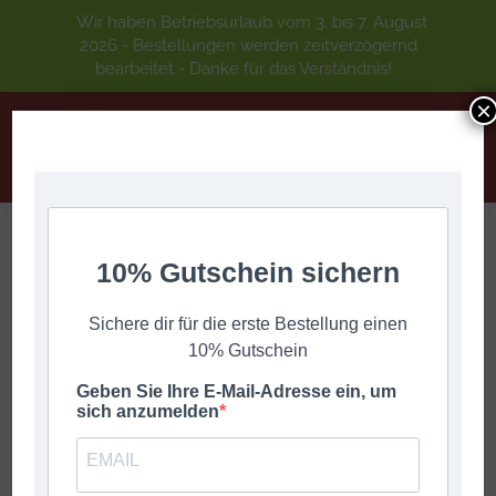
Wir haben Betriebsurlaub vom 3. bis 7. August
2026 - Bestellungen werden zeitverzögernd
bearbeitet - Danke für das Verständnis!
×
10% Gutschein sichern
VON DER HOHEN ALM
Sie befinden sich hier:
Start
DIGITALE GRIFFSCHRIFT
A-Z
VON DER HOHEN ALM
Sichere dir für die erste Bestellung einen
10% Gutschein
Geben Sie Ihre E-Mail-Adresse ein, um
sich anzumelden