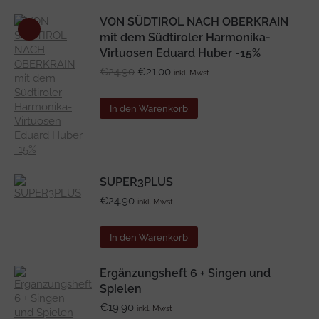
VON SÜDTIROL NACH OBERKRAIN
mit dem Südtiroler Harmonika-
Virtuosen Eduard Huber -15%
Ursprünglicher
Aktueller
€
24.90
€
21.00
inkl. Mwst
Preis
Preis
war:
ist:
In den Warenkorb
€24.90
€21.00.
SUPER3PLUS
€
24.90
inkl. Mwst
In den Warenkorb
Ergänzungsheft 6 + Singen und
Spielen
€
19.90
inkl. Mwst