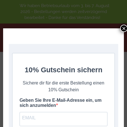
Wir haben Betriebsurlaub vom 3. bis 7. August
2026 - Bestellungen werden zeitverzögernd
bearbeitet - Danke für das Verständnis!
×
WACKELKONTAKT Oimara Steirische
10% Gutschein sichern
Harmonika
Sie befinden sich hier:
Start
Spielhefte
Sichere dir für die erste Bestellung einen
WACKELKONTAKT Oimara Steirische Harmonika
10% Gutschein
Geben Sie Ihre E-Mail-Adresse ein, um
sich anzumelden