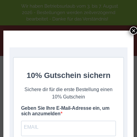
Wir haben Betriebsurlaub vom 3. bis 7. August
2026 - Bestellungen werden zeitverzögernd
bearbeitet - Danke für das Verständnis!
×
Wengerboch Musi – Harmonikastücke
10% Gutschein sichern
Sie befinden sich hier:
Start
Meissnitzer Dominik (Wengerboch)
Sichere dir für die erste Bestellung einen
Wengerboch Musi – Harmonikastücke
10% Gutschein
Geben Sie Ihre E-Mail-Adresse ein, um
sich anzumelden