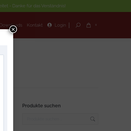
tet - Danke für das Verständnis!
|
Downloads
Kontakt
Login
Search:
0
|
Downloads
Kontakt
Login
Search:
0
×
Produkte suchen