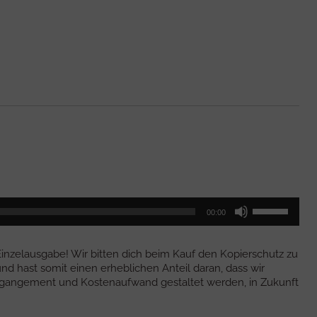
Pfeiltasten
00:00
Hoch/Runter
benutzen,
um
 Einzelausgabe! Wir bitten dich beim Kauf den Kopierschutz zu
die
nd hast somit einen erheblichen Anteil daran, dass wir
Lautstärke
Engangement und Kostenaufwand gestaltet werden, in Zukunft
zu
regeln.