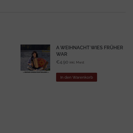
A WEIHNACHT WIES FRÜHER
WAR
€
4.90
inkl. Mwst
In den Warenkorb