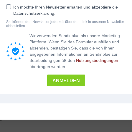
in Griffschrift notiert.
Ich möchte Ihren Newsletter erhalten und akzeptiere die
Ein flottes und sehr bekanntes Marschlied…
Datenschutzerklärung.
zum Mitsingen
Sie können den Newsletter jederzeit über den Link in unserem Newsletter
für 3-reihige Harmonika
abbestellen.
für 4-reihige Harmonika
Schwierigkeitsgrad: leicht spielbar
Wir verwenden Sendinblue als unsere Marketing-
praktischer Download nach Onlinezahlung
Plattform. Wenn Sie das Formular ausfüllen und
absenden, bestätigen Sie, dass die von Ihnen
angegebenen Informationen an Sendinblue zur
WOHL
In den Warenkorb
﹣
﹢
Bearbeitung gemäß den
Nutzungsbedingungen
IST
übertragen werden.
DIE
WELT
Kategorien:
A-Z
,
Für die 3-reihige Harmonika
,
Marsch
,
Menge
ANMELDEN
Ostermann Rudolf
,
Volksmusik