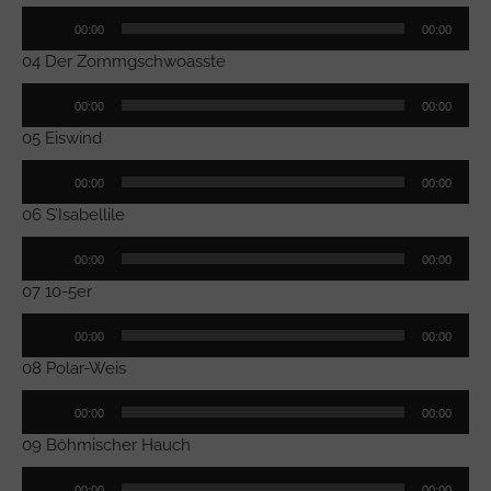
Audio-
00:00
00:00
Player
04 Der Zommgschwoasste
Audio-
00:00
00:00
Player
05 Eiswind
Audio-
00:00
00:00
Player
06 S’Isabellile
Audio-
00:00
00:00
Player
07 10-5er
Audio-
00:00
00:00
Player
08 Polar-Weis
Audio-
00:00
00:00
Player
09 Böhmischer Hauch
Audio-
00:00
00:00