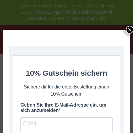
Wir haben Betriebsurlaub vom 3. bis 7. August
2026 - Bestellungen werden zeitverzögernd
bearbeitet - Danke für das Verständnis!
×
ZIACHORGL STICKLAN Philipp Ramoner
10% Gutschein sichern
Akkordeon
Sie befinden sich hier:
Start
NEU + AKTUELL
Sichere dir für die erste Bestellung einen
ZIACHORGL STICKLAN Philipp Ramoner Akkordeon
10% Gutschein
Geben Sie Ihre E-Mail-Adresse ein, um
sich anzumelden