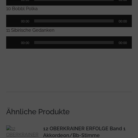
Player
10 Bobbl Polka
Audio-
00:00
00:00
Player
11 Sibirische Gedanken
Audio-
00:00
00:00
Player
Ähnliche Produkte
12 OBERKRAINER ERFOLGE Band 1
Akkordeon/Bb-Stimme