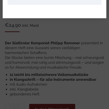
€
24.90
inkl. Mwst
Der Südtiroler Komponist Philipp Ramoner
präsentiert in
diesem Heft eine Auswahl seines vielfältigen
harmonischen Schaffens.
Die Stücke bieten eine bunte Mischung – mal schwungvoll
und humorvoll, mal ruhig und stimmungsvoll – und sorgen
so für Abwechslung und musikalische Freude.
11 leicht bis mittelschwere Volksmusikstücke
in Klangschrift – für alle Instrumente anwendbar
mit Audio-Aufnahmen
inkl. Klangtabelle
gebundenes Heft
ZIACHORGL