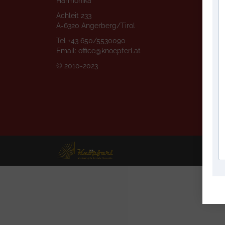
Harmonika
FAQ
Achleit 233
Date
A-6320 Angerberg/Tirol
Tel
+43 650/5530090
Impr
Email:
office@knoepferl.at
AGB
© 2010-2023