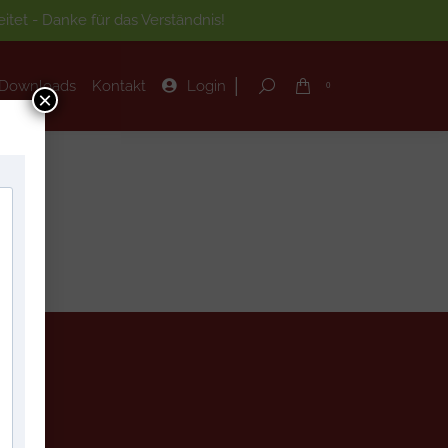
tet - Danke für das Verständnis!
|
Downloads
Kontakt
Login
Search:
0
|
Downloads
Kontakt
Login
Search:
0
×