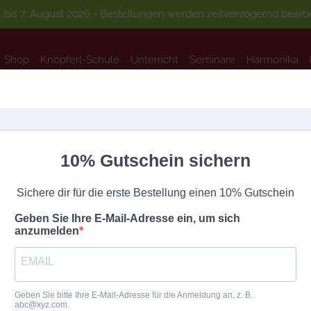
 bis 7. August 2026 - Bestellungen werden zeitverzögernd bearbei
Shop
Knöpferl-Schule
Unterricht
Seminare
Harmonika
Shop
Knöpferl-Schule
Unterricht
Seminare
Harmonika
lease enter your password below:
10% Gutschein sichern
Sichere dir für die erste Bestellung einen 10% Gutschein
Geben Sie Ihre E-Mail-Adresse ein, um sich
anzumelden
tige Links
Neuigkeiten
seite
Geben Sie bitte Ihre E-Mail-Adresse für die Anmeldung an, z. B.
abc@xyz.com.