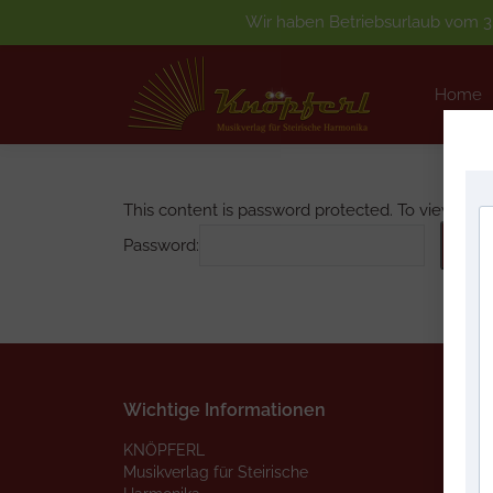
Wir haben Betriebsurlaub vom 3.
Home
Home
This content is password protected. To view it p
Password:
Wichtige Informationen
Wich
KNÖPFERL
Start
Musikverlag für Steirische