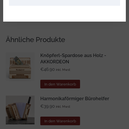
Kategorien:
Geschenke
,
Zubehör
Ähnliche Produkte
Knöpferl-Spardose aus Holz -
AKKORDEON
€
46.90
inkl. Mwst
In den Warenkorb
Harmonikaförmiger Bürohelfer
€
39.90
inkl. Mwst
In den Warenkorb