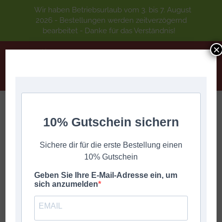
Wir haben Betriebsurlaub vom 3. bis 7. August
2026 - Bestellungen werden zeitverzögernd
bearbeitet - Danke für das Verständnis!
×
10% Gutschein sichern
Bassbodenleder
Sie befinden sich hier:
Start
Geschenke
Bassbodenleder
Sichere dir für die erste Bestellung einen
10% Gutschein
Geben Sie Ihre E-Mail-Adresse ein, um
sich anzumelden