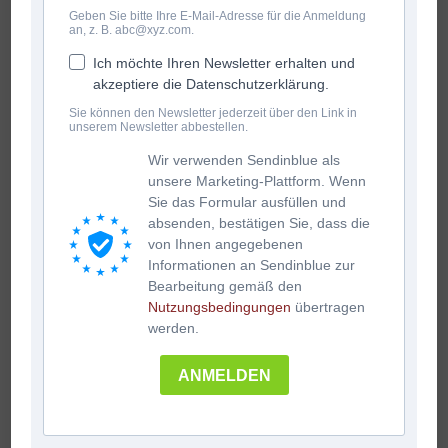
Geben Sie bitte Ihre E-Mail-Adresse für die Anmeldung
an, z. B. abc@xyz.com.
Ich möchte Ihren Newsletter erhalten und
akzeptiere die Datenschutzerklärung.
Sie können den Newsletter jederzeit über den Link in
unserem Newsletter abbestellen.
Wir verwenden Sendinblue als
unsere Marketing-Plattform. Wenn
Sie das Formular ausfüllen und
absenden, bestätigen Sie, dass die
€
39.90
von Ihnen angegebenen
inkl. Mwst
Informationen an Sendinblue zur
Bearbeitung gemäß den
Nutzungsbedingungen
übertragen
Bassbodenleder zum Selberaufkleben
werden.
Länge: 18,2 cm – Breite: 10,5 cm
ANMELDEN
Bassbodenleder
In den Warenkorb
﹣
﹢
Menge