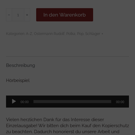
BY
In den Warenkorb
﹣
﹢
THE
RIVERS
OF
Kategorien:
A-Z
,
Ostermann Rudolf
,
Polka
,
Pop, Schlager
BABYLON
Menge
Beschreibung
Hörbeispiel
Audio-
00:00
00:00
Player
Vielen herzlichen Dank für das Interesse dieser
Einzelausgabe! Wir bitten dich beim Kauf den Kopierschutz
zu beachten. Dadurch honorierst du unsere Arbeit und