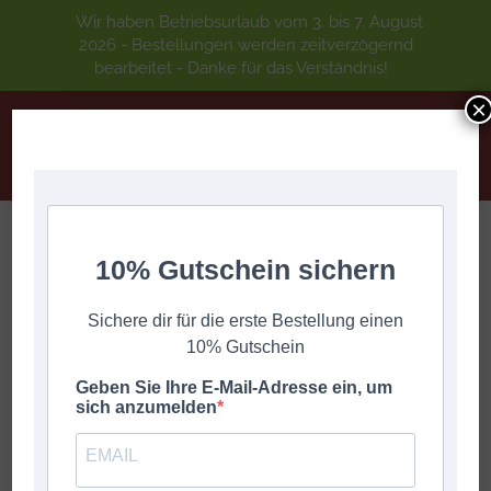
Wir haben Betriebsurlaub vom 3. bis 7. August
2026 - Bestellungen werden zeitverzögernd
bearbeitet - Danke für das Verständnis!
×
BY THE RIVERS OF BABYLON
10% Gutschein sichern
Sie befinden sich hier:
Start
DIGITALE GRIFFSCHRIFT
Pop, Schlager
Sichere dir für die erste Bestellung einen
BY THE RIVERS OF BABYLON
10% Gutschein
Geben Sie Ihre E-Mail-Adresse ein, um
sich anzumelden