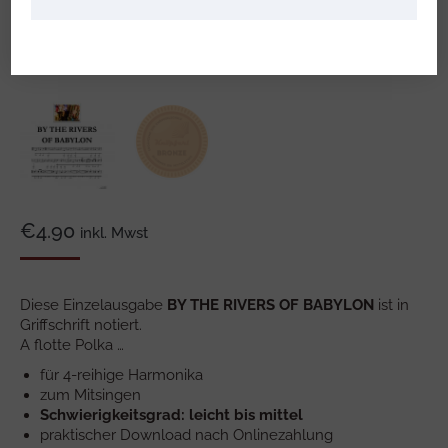
€
4.90
inkl. Mwst
Diese Einzelausgabe
BY THE RIVERS OF BABYLON
ist in
Griffschrift notiert.
A flotte Polka …
für 4-reihige Harmonika
zum Mitsingen
Schwierigkeitsgrad: leicht bis mittel
praktischer Download nach Onlinezahlung